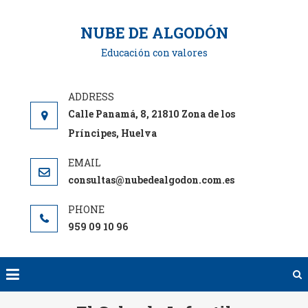
Saltar
al
NUBE DE ALGODÓN
contenido
Educación con valores
Calle Panamá, 8, 21810 Zona de los
Príncipes, Huelva
consultas@nubedealgodon.com.es
959 09 10 96