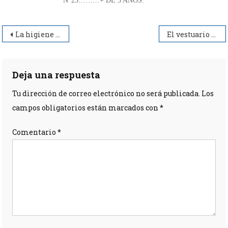
N°23………+ DE 3 AÑOS.
Navegación
La higiene infantil
El vestuario infantil
de
entradas
Deja una respuesta
Tu dirección de correo electrónico no será publicada.
Los
campos obligatorios están marcados con
*
Comentario
*